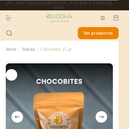
10% OFF TRANSFERENCIA | ENVÍOS A TODO EL
PAÍS
Ver productos
Inicio
/
Snacks
/
Chocobites 25 gr