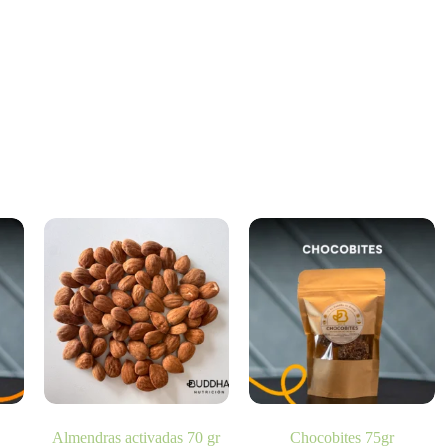
Almendras activadas 70 gr
Chocobites 75gr