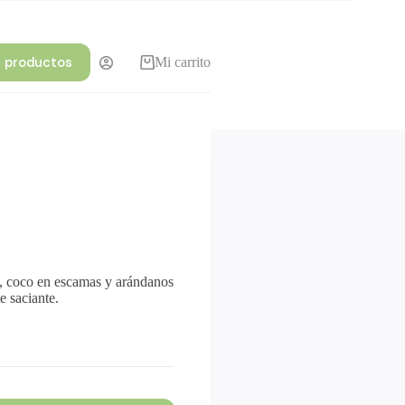
r productos
Mi carrito
s, coco en escamas y arándanos
e saciante.